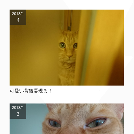
2018/1
4
可愛い背後霊現る！
2018/1
3