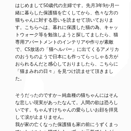
はじめまして50歳代の主婦です。先月3年9か月一
緒に暮らした保護猫を亡くしてから、色々な方の
猫ちゃんに対する思いを読ませて頂いておりま
す。こちらへは、暮れに保護した猫の為、キャッ
トウォーク等を勉強しようと探してましたら、猫
専用アパートメントのインテリアや作りが素敵
で、CS放送の「猫ヘルパー」に出てくるアメリカ
のおうちのようで日本にも作ってらっしゃる方が
おられるんだと感心しておりましたら、こちらに
「猫まみれの日々」を見つけ読ませて頂きまし
た。
そうだったのですか～純血種の猫ちゃんにはそん
な悲しい現実があったなんて。人間の欲は恐ろし
いです。ちゃんすけちゃんの愛らしいお顔を拝見
して涙が止まりません。
我が家の亡くなった保護猫も家の前にうずくまっ