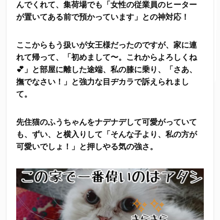
んでくれて、集荷場でも「女性の従業員のヒーター
が置いてある前で預かっています」との神対応！
ここからもう扱いが女王様だったのですが、家に連
れて帰って、「初めまして〜。これからよろしくね
💕」と部屋に離した途端、私の膝に乗り、「さあ、
撫でなさい！」と強力な目ヂカラで訴えられまし
て。
先住猫のふうちゃんをナデナデして可愛がっていて
も、ずい、と横入りして「そんな子より、私の方が
可愛いでしょ！」と押しやる気の強さ。