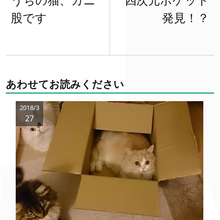
股です
発見！？
あわせてお読みください
2018/3
27