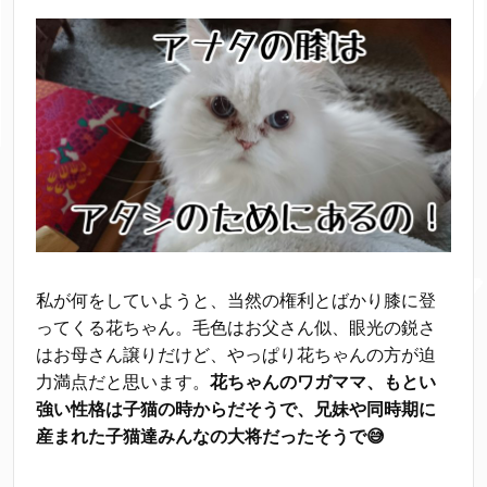
私が何をしていようと、当然の権利とばかり膝に登
ってくる花ちゃん。毛色はお父さん似、眼光の鋭さ
はお母さん譲りだけど、やっぱり花ちゃんの方が迫
力満点だと思います。
花ちゃんのワガママ、もとい
強い性格は子猫の時からだそうで、兄妹や同時期に
産まれた子猫達みんなの大将だったそうで😅