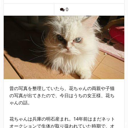
0
昔の写真を整理していたら、花ちゃんの両親や子猫
の写真が出てきたので、今日はうちの女王様、花ち
ゃんの話。
花ちゃんは兵庫の明石産まれ。14年前はまだネット
オークションで生体が取り扱われていた時期で、オ