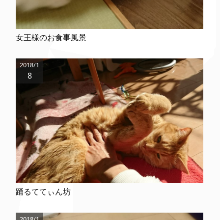
女王様のお食事風景
2018/1
8
踊るててぃん坊
2018/1