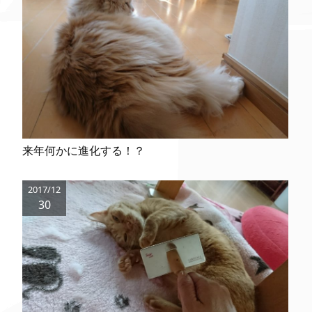
来年何かに進化する！？
2017/12
30