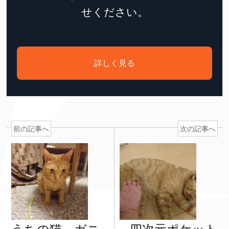
せください。
詳しく見る
前の記事へ
次の記事へ
うちの猫、ガニ
四次元ポケット