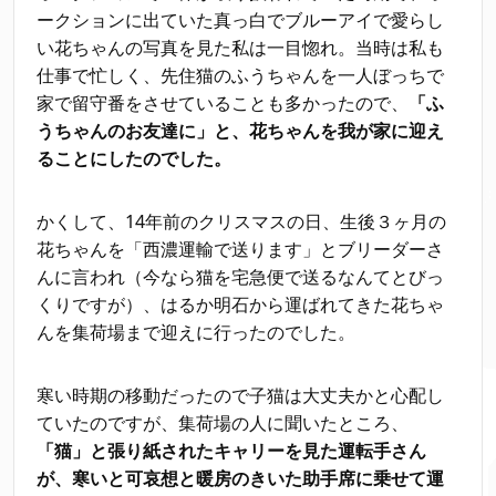
ークションに出ていた真っ白でブルーアイで愛らし
い花ちゃんの写真を見た私は一目惚れ。当時は私も
仕事で忙しく、先住猫のふうちゃんを一人ぼっちで
家で留守番をさせていることも多かったので、
「ふ
うちゃんのお友達に」と、花ちゃんを我が家に迎え
ることにしたのでした。
かくして、14年前のクリスマスの日、生後３ヶ月の
花ちゃんを「西濃運輸で送ります」とブリーダーさ
んに言われ（今なら猫を宅急便で送るなんてとびっ
くりですが）、はるか明石から運ばれてきた花ちゃ
んを集荷場まで迎えに行ったのでした。
寒い時期の移動だったので子猫は大丈夫かと心配し
ていたのですが、集荷場の人に聞いたところ、
「猫」と張り紙されたキャリーを見た運転手さん
が、寒いと可哀想と暖房のきいた助手席に乗せて運