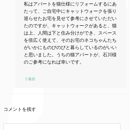
私はアパートを猫仕様にリフォームするにあ
たって、ご自宅中にキャットウォークを張り
巡らせたお宅を見せて参考にさせていただい
たのですが、キャットウォークがあると、猫
は上、人間は下と住み分けができ、スペース
を倍広く使えて、そのお宅のネコちゃんたち
がいかにものびのびと暮らしているのがいい
と思いました。うちの猫アパートが、石川様
のご参考になれば幸いです。
返信
コメントを残す