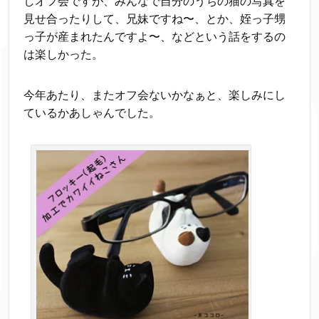
しオフ会ですが、みんなで自分のうちの猫の写真を
見せ合ったりして、兄妹ですね〜、とか、姪っ子甥
っ子が産まれたんですよ〜、などという話をするの
は楽しかった。
今年あたり、またオフ会ないかなぁと、楽しみにし
ているかあしゃんでした。